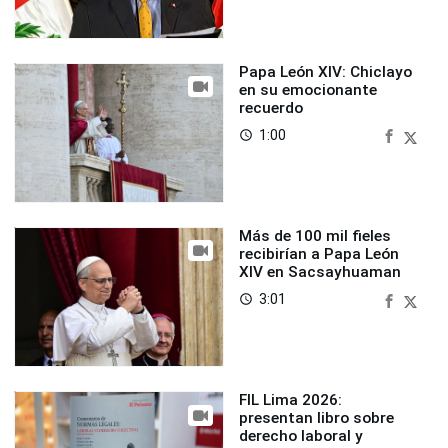
Papa León XIV: Chiclayo
en su emocionante
recuerdo
1:00
access_time
Más de 100 mil fieles
recibirían a Papa León
XIV en Sacsayhuaman
3:01
access_time
FIL Lima 2026:
presentan libro sobre
derecho laboral y