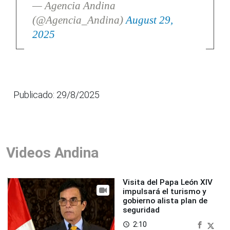
— Agencia Andina
(@Agencia_Andina)
August 29,
2025
Publicado: 29/8/2025
Videos Andina
Visita del Papa León XIV
impulsará el turismo y
gobierno alista plan de
seguridad
2:10
access_time