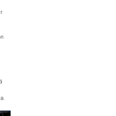
r.
ón
rá
0
ia.