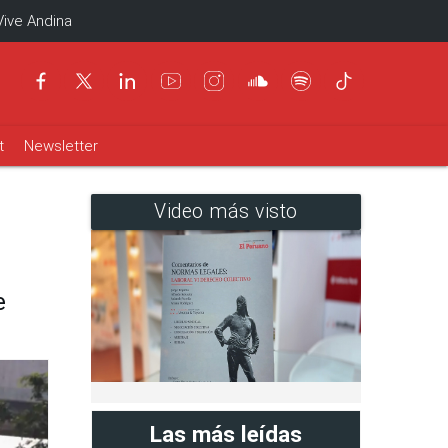
Vive Andina
t
Newsletter
Video más visto
e
Las más leídas