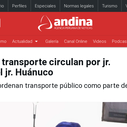
io
Perfiles
Especiales
Normas legales
Turismo
arrow_drop_down
timo
Actualidad
Galería
Canal Online
Videos
Podcas
 transporte circulan por jr.
l jr. Huánuco
eordenan transporte público como parte d