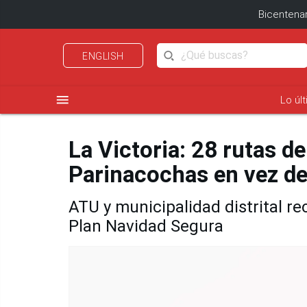
Bicentenar
ENGLISH
menu
Lo úl
La Victoria: 28 rutas de
Parinacochas en vez de
ATU y municipalidad distrital r
Plan Navidad Segura