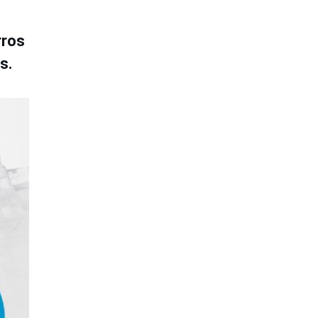
rros
as.