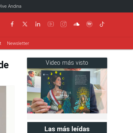
Vive Andina
t
Newsletter
de
Video más visto
Las más leídas