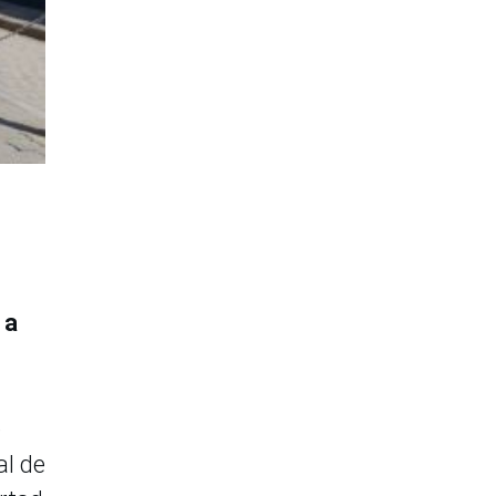
 a
e
al de