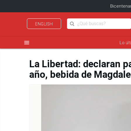
Bicentenar
ENGLISH
menu
Lo úl
La Libertad: declaran p
año, bebida de Magdale