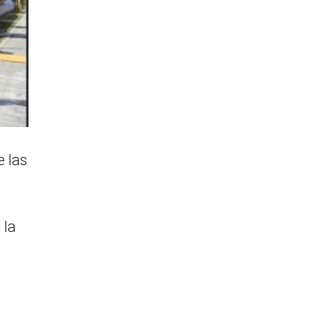
e las
 la