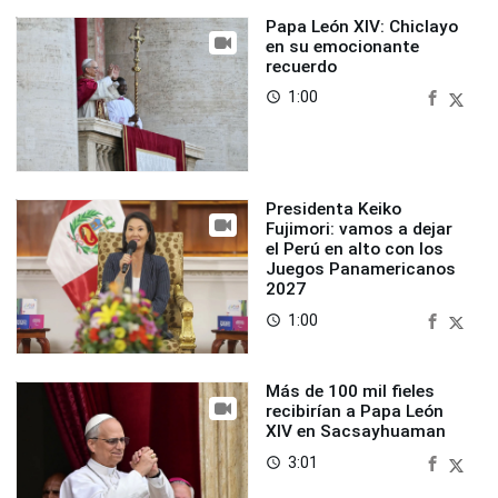
Papa León XIV: Chiclayo
en su emocionante
recuerdo
1:00
access_time
Presidenta Keiko
Fujimori: vamos a dejar
el Perú en alto con los
Juegos Panamericanos
2027
1:00
access_time
Más de 100 mil fieles
recibirían a Papa León
XIV en Sacsayhuaman
3:01
access_time