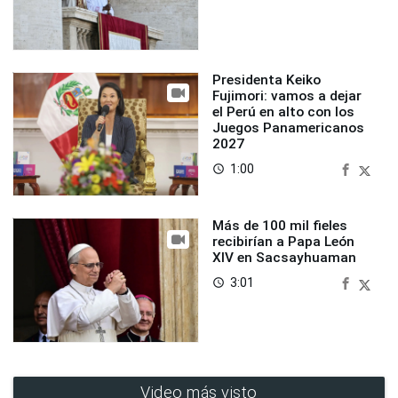
Presidenta Keiko
Fujimori: vamos a dejar
el Perú en alto con los
Juegos Panamericanos
2027
1:00
access_time
Más de 100 mil fieles
recibirían a Papa León
XIV en Sacsayhuaman
3:01
access_time
Video más visto