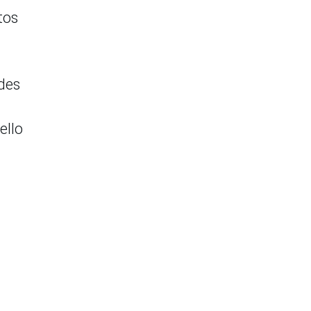
tos
des
ello