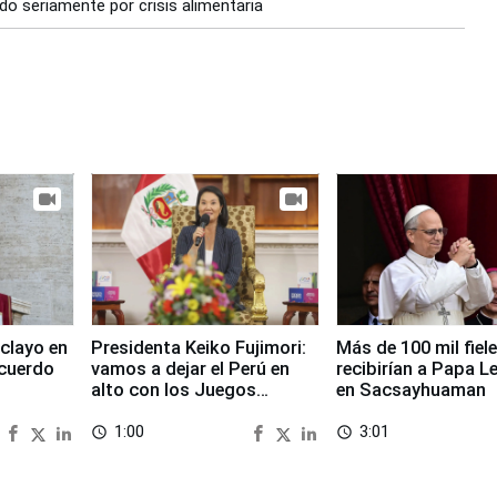
do seriamente por crisis alimentaria
clayo en
Presidenta Keiko Fujimori:
Más de 100 mil fiel
cuerdo
vamos a dejar el Perú en
recibirían a Papa L
alto con los Juegos
en Sacsayhuaman
Panamericanos 2027
1:00
3:01
access_time
access_time