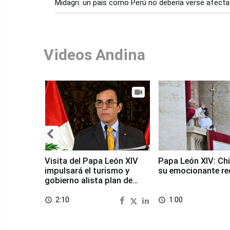
Midagri: un país como Perú no debería verse afecta
Videos Andina
Visita del Papa León XIV
Papa León XIV: Chi
impulsará el turismo y
su emocionante re
gobierno alista plan de
seguridad
2:10
1:00
access_time
access_time