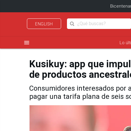
Bicentenar
ENGLISH
menu
Lo úl
Kusikuy: app que impuls
de productos ancestral
Consumidores interesados por a
pagar una tarifa plana de seis s