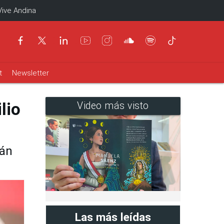
Vive Andina
t
Newsletter
lio
Video más visto
rán
Las más leídas