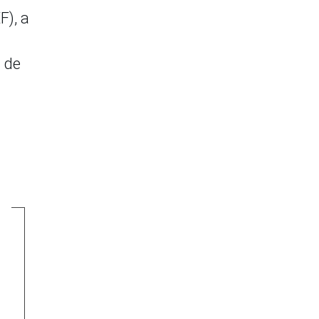
F), a
 de