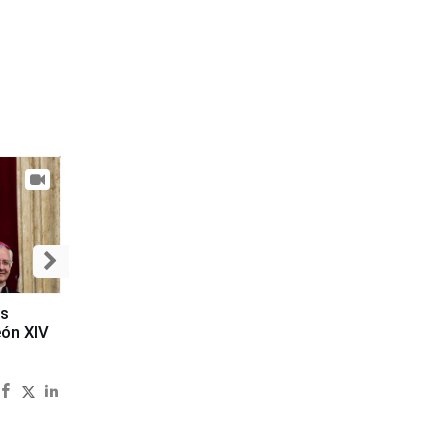
es
eón XIV