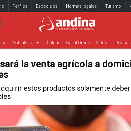
io
Perfiles
Especiales
Normas legales
Turismo
arrow_drop_down
timo
Actualidad
Galería
Canal Online
Videos
Podcas
ará la venta agrícola a domici
es
dquirir estos productos solamente debe
oles