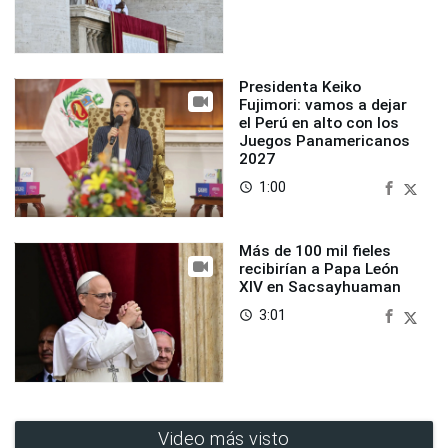
Presidenta Keiko
Fujimori: vamos a dejar
el Perú en alto con los
Juegos Panamericanos
2027
1:00
access_time
Más de 100 mil fieles
recibirían a Papa León
XIV en Sacsayhuaman
3:01
access_time
Video más visto