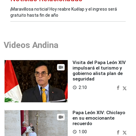
¡Maravillosa noticia! Hoy reabre Kuélap y el ingreso será
gratuito hasta fin de año
Videos Andina
Visita del Papa León XIV
impulsará el turismo y
gobierno alista plan de
seguridad
2:10
access_time
Papa León XIV: Chiclayo
en su emocionante
recuerdo
1:00
access_time