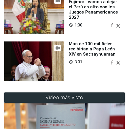
Fujimori: vamos a dejar
el Perú en alto con los
Juegos Panamericanos
2027
1:00
access_time
Más de 100 mil fieles
recibirían a Papa León
XIV en Sacsayhuaman
3:01
access_time
Video más visto