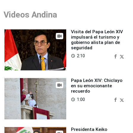
Videos Andina
Visita del Papa León XIV
impulsará el turismo y
gobierno alista plan de
seguridad
2:10
access_time
Papa León XIV: Chiclayo
en su emocionante
recuerdo
1:00
access_time
Presidenta Keiko