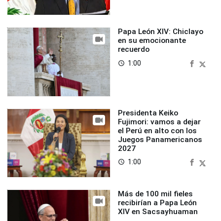
Papa León XIV: Chiclayo
en su emocionante
recuerdo
1:00
access_time
Presidenta Keiko
Fujimori: vamos a dejar
el Perú en alto con los
Juegos Panamericanos
2027
1:00
access_time
Más de 100 mil fieles
recibirían a Papa León
XIV en Sacsayhuaman