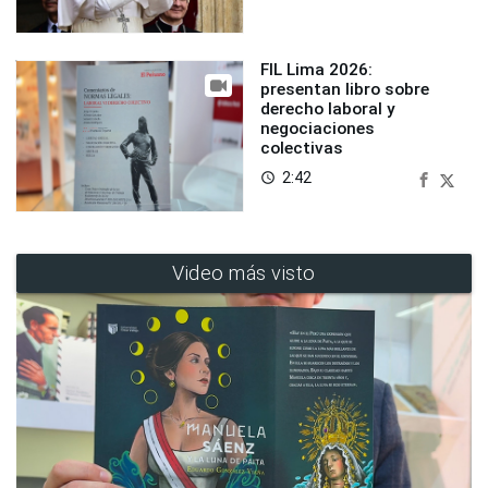
FIL Lima 2026:
presentan libro sobre
derecho laboral y
negociaciones
colectivas
2:42
access_time
Video más visto