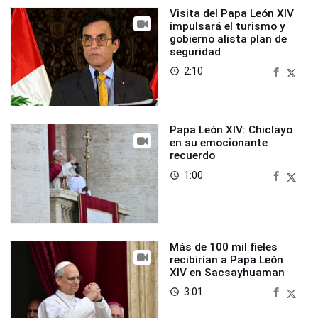
Visita del Papa León XIV
impulsará el turismo y
gobierno alista plan de
seguridad
2:10
access_time
Papa León XIV: Chiclayo
en su emocionante
recuerdo
1:00
access_time
Más de 100 mil fieles
recibirían a Papa León
XIV en Sacsayhuaman
3:01
access_time