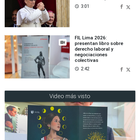
3:01
access_time
FIL Lima 2026:
presentan libro sobre
derecho laboral y
negociaciones
colectivas
2:42
access_time
Video más visto