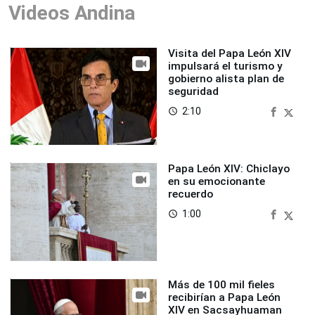
Videos Andina
Visita del Papa León XIV
impulsará el turismo y
gobierno alista plan de
seguridad
2:10
access_time
Papa León XIV: Chiclayo
en su emocionante
recuerdo
1:00
access_time
Más de 100 mil fieles
recibirían a Papa León
XIV en Sacsayhuaman