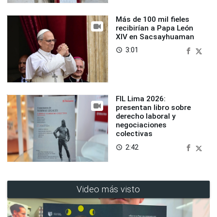
Más de 100 mil fieles
recibirían a Papa León
XIV en Sacsayhuaman
3:01
access_time
FIL Lima 2026:
presentan libro sobre
derecho laboral y
negociaciones
colectivas
2:42
access_time
Video más visto