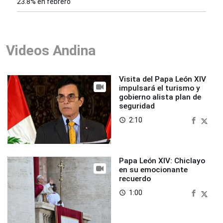
23.8% en febrero
Videos Andina
Visita del Papa León XIV
impulsará el turismo y
gobierno alista plan de
seguridad
2:10
access_time
Papa León XIV: Chiclayo
en su emocionante
recuerdo
1:00
access_time