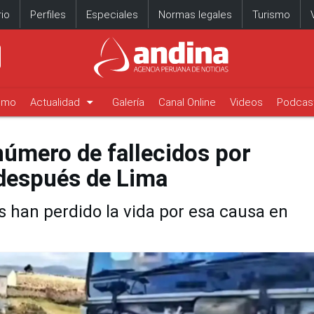
io
Perfiles
Especiales
Normas legales
Turismo
arrow_drop_down
timo
Actualidad
Galería
Canal Online
Videos
Podcas
número de fallecidos por
 después de Lima
s han perdido la vida por esa causa en