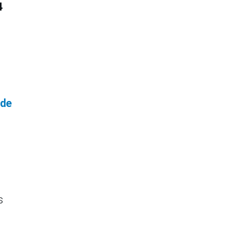
4
 de
s