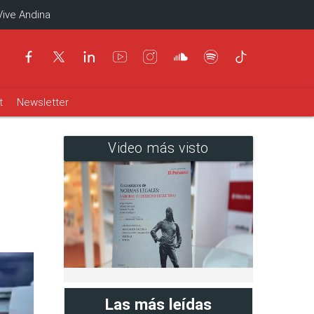
Vive Andina
t
Newsletter
Video más visto
Las más leídas