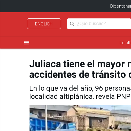
Bicentenar
ENGLISH
menu
Lo úl
Juliaca tiene el mayor 
accidentes de tránsito
En lo que va del año, 96 persona
localidad altiplánica, revela PNP