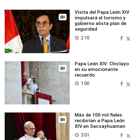
Visita del Papa León XIV
impulsará el turismo y
gobierno alista plan de
seguridad
2:10
access_time
Papa León XIV: Chiclayo
en su emocionante
recuerdo
1:00
access_time
Más de 100 mil fieles
recibirían a Papa León
XIV en Sacsayhuaman
3:01
access_time