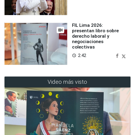
FIL Lima 2026:
presentan libro sobre
derecho laboral y
negociaciones
colectivas
2:42
access_time
Video más visto