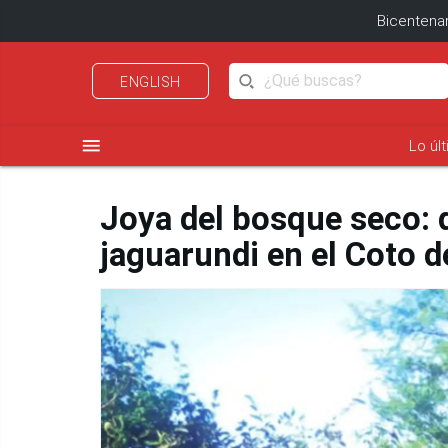
Bicentenar
ENGLISH
menu
Lo úl
Joya del bosque seco: 
jaguarundi en el Coto d