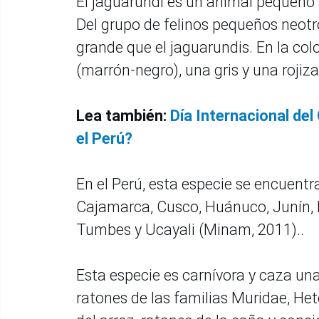
El jaguarundi es un animal pequeño 
Del grupo de felinos pequeños neotro
grande que el jaguarundis. En la col
(marrón-negro), una gris y una rojiz
Lea también:
Día Internacional del
el Perú?
En el Perú, esta especie se encuent
Cajamarca, Cusco, Huánuco, Junín, L
Tumbes y Ucayali (Minam, 2011)..
Esta especie es carnívora y caza u
ratones de las familias Muridae, He