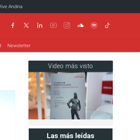
Vive Andina
t
Newsletter
Video más visto
Las más leídas