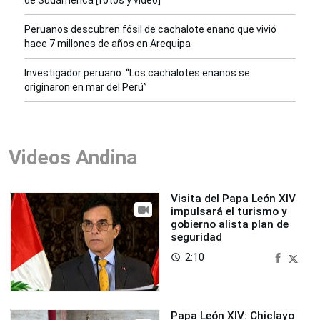
de Sudamérica [fotos y video]
Peruanos descubren fósil de cachalote enano que vivió
hace 7 millones de años en Arequipa
Investigador peruano: “Los cachalotes enanos se
originaron en mar del Perú”
Videos Andina
Visita del Papa León XIV
impulsará el turismo y
gobierno alista plan de
seguridad
2:10
access_time
Papa León XIV: Chiclayo