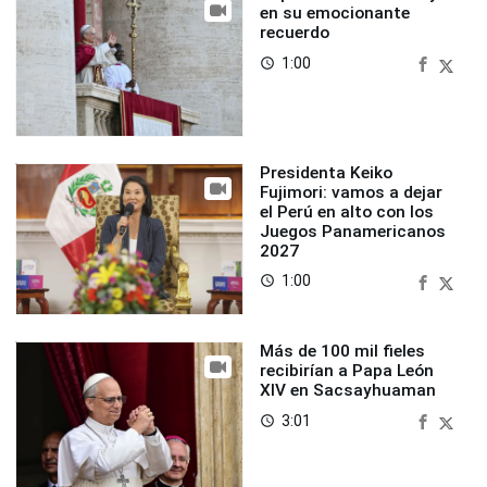
en su emocionante
recuerdo
1:00
access_time
Presidenta Keiko
Fujimori: vamos a dejar
el Perú en alto con los
Juegos Panamericanos
2027
1:00
access_time
Más de 100 mil fieles
recibirían a Papa León
XIV en Sacsayhuaman
3:01
access_time