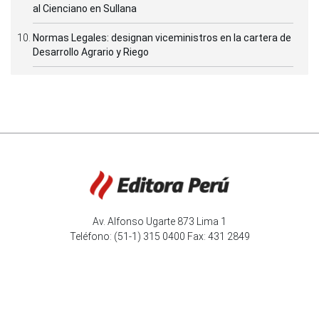
al Cienciano en Sullana
Normas Legales: designan viceministros en la cartera de
Desarrollo Agrario y Riego
Av. Alfonso Ugarte 873 Lima 1
Teléfono: (51-1) 315 0400 Fax: 431 2849
Editora Perú
|
Acerca de Andina
|
Términos
|
Privacidad
© 2025 Agencia Peruana de Noticias. Todos los derechos
reservados.