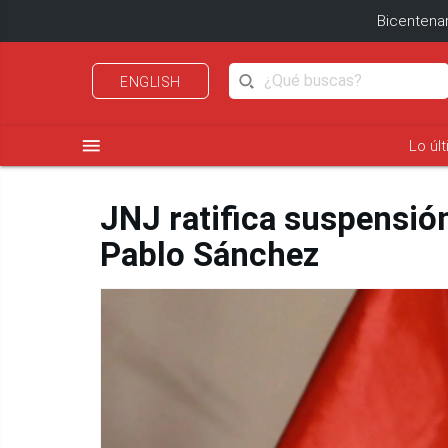
Bicentenar
ENGLISH
menu
Lo úl
JNJ ratifica suspensió
Pablo Sánchez