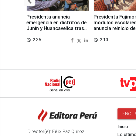
Presidenta anuncia
Presidenta Fujimor
emergencia en distritos de
módulos escolares
Junín y Huancavelica tras
anuncia reinicio de
sismo
en Chongos Bajo
2:35
2:10
access_time
access_time
ENGLI
Inicio
Director(e): Félix Paz Quiroz
Lo últim