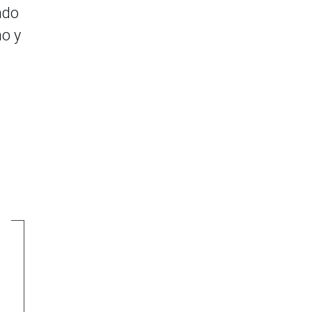
ado
mo y