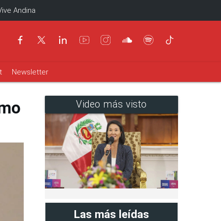
Vive Andina
t
Newsletter
emo
Video más visto
Las más leídas