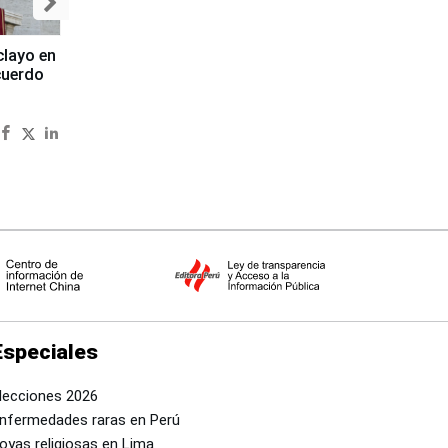
clayo en
cuerdo
Especiales
lecciones 2026
nfermedades raras en Perú
oyas religiosas en Lima