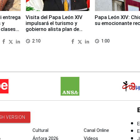
i entrega
Visita del Papa León XIV
Papa León XIV: Chi
 y
impulsará el turismo y
su emocionante re
 clases
gobierno alista plan de
seguridad
2:10
1:00
access_time
access_time
SH VERSION
E
Cultural
Canal Online
E
o
Ánfora 2026
Videos
J