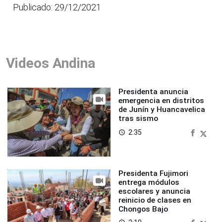
Publicado: 29/12/2021
Videos Andina
Presidenta anuncia
emergencia en distritos
de Junín y Huancavelica
tras sismo
2:35
access_time
Presidenta Fujimori
entrega módulos
escolares y anuncia
reinicio de clases en
Chongos Bajo