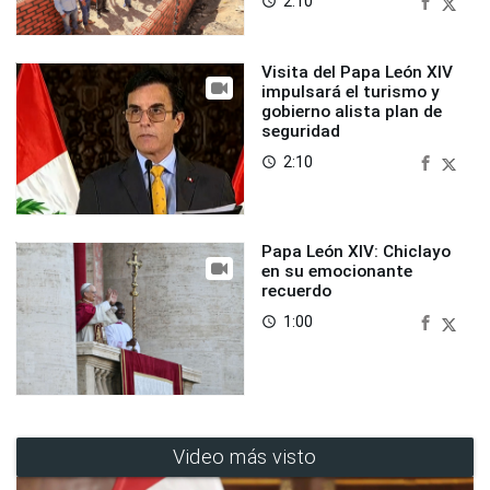
2:10
access_time
Visita del Papa León XIV
impulsará el turismo y
gobierno alista plan de
seguridad
2:10
access_time
Papa León XIV: Chiclayo
en su emocionante
recuerdo
1:00
access_time
Video más visto