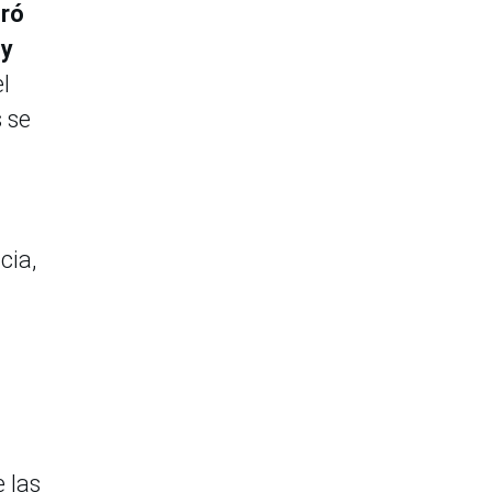
tró
 y
l
s se
cia,
e las