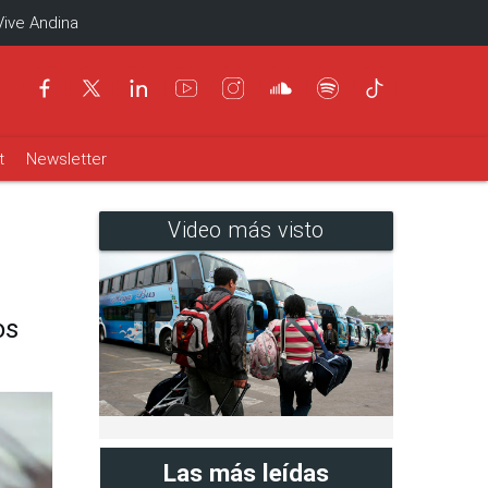
Vive Andina
t
Newsletter
Video más visto
os
Las más leídas