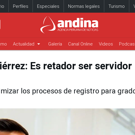
io
Perfiles
Especiales
Normas legales
Turismo
arrow_drop_down
timo
Actualidad
Galería
Canal Online
Videos
Podcas
rrez: Es retador ser servidor
imizar los procesos de registro para grad