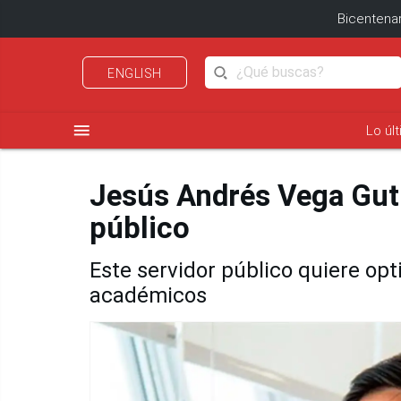
Bicentenar
ENGLISH
menu
Lo úl
Jesús Andrés Vega Gutié
público
Este servidor público quiere opt
académicos