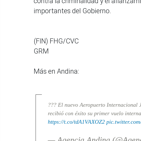
contra la criminalidad y el afianzam
importantes del Gobierno.
(FIN) FHG/CVC
GRM
Más en Andina:
??? El nuevo Aeropuerto Internacional J
recibió con éxito su primer vuelo intern
https://t.co/tdA1VAXOZ2
pic.twitter.c
— Agencia Andina (@Agen