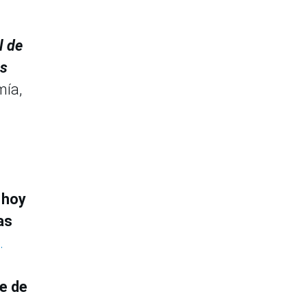
l de
os
mía,
e
hoy
as
.
e de