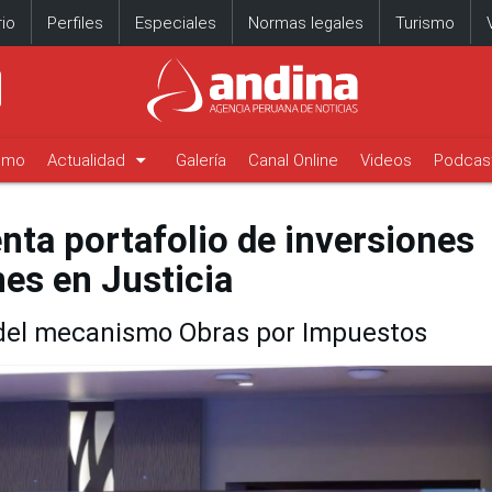
io
Perfiles
Especiales
Normas legales
Turismo
arrow_drop_down
timo
Actualidad
Galería
Canal Online
Videos
Podcas
nta portafolio de inversiones
es en Justicia
s del mecanismo Obras por Impuestos