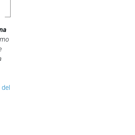
una
ismo
e
a
 del
a