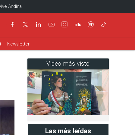
Vive Andina
t
Newsletter
Video más visto
Las más leídas