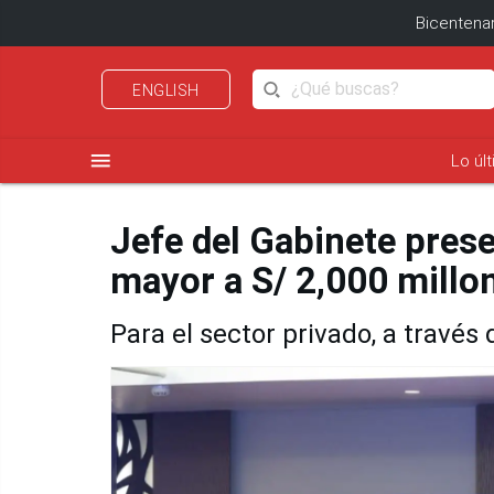
Bicentenar
ENGLISH
menu
Lo úl
Jefe del Gabinete prese
mayor a S/ 2,000 millon
Para el sector privado, a travé