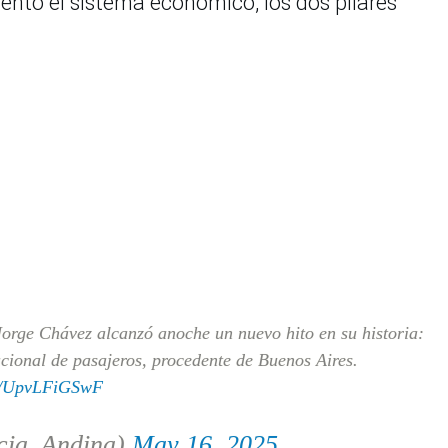
iento el sistema económico, los dos pilares
orge Chávez alcanzó anoche un nuevo hito en su historia:
acional de pasajeros, procedente de Buenos Aires.
om/UpvLFiGSwF
cia_Andina)
May 16, 2025