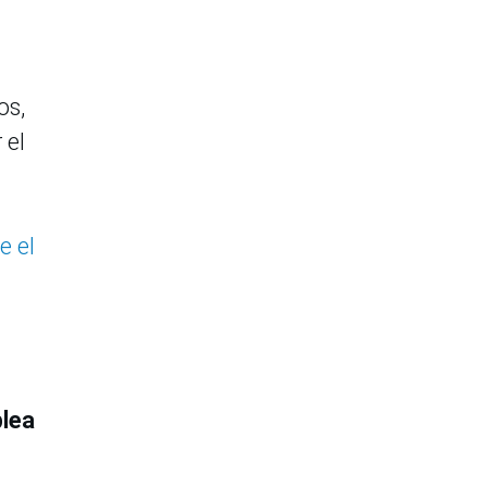
os,
 el
e el
lea