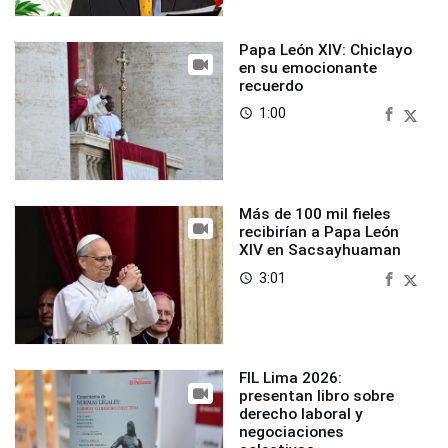
Papa León XIV: Chiclayo
en su emocionante
recuerdo
1:00
access_time
Más de 100 mil fieles
recibirían a Papa León
XIV en Sacsayhuaman
3:01
access_time
FIL Lima 2026:
presentan libro sobre
derecho laboral y
negociaciones