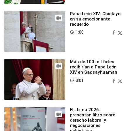
Papa León XIV: Chiclayo
en su emocionante
recuerdo
1:00
access_time
Más de 100 mil fieles
recibirían a Papa León
XIV en Sacsayhuaman
3:01
access_time
FIL Lima 2026:
presentan libro sobre
derecho laboral y
negociaciones
colectivas