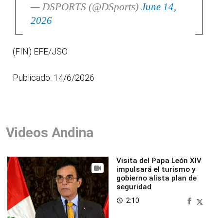
— DSPORTS (@DSports)
June 14,
2026
(FIN) EFE/JSO
Publicado: 14/6/2026
Videos Andina
Visita del Papa León XIV
impulsará el turismo y
gobierno alista plan de
seguridad
2:10
access_time