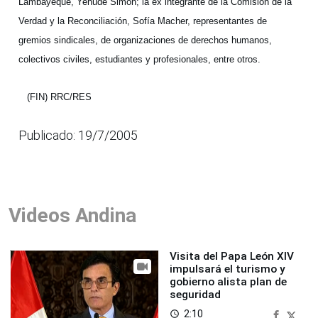
Lambayeque, Yehude Simon; la ex integrante de la Comisión de la
Verdad y la Reconciliación, Sofía Macher, representantes de
gremios sindicales, de organizaciones de derechos humanos,
colectivos civiles, estudiantes y profesionales, entre otros.
(FIN) RRC/RES
Publicado: 19/7/2005
Videos Andina
Visita del Papa León XIV
impulsará el turismo y
gobierno alista plan de
seguridad
2:10
access_time