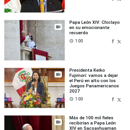
Papa León XIV: Chiclayo
en su emocionante
recuerdo
1:00
access_time
Presidenta Keiko
Fujimori: vamos a dejar
el Perú en alto con los
Juegos Panamericanos
2027
1:00
access_time
Más de 100 mil fieles
recibirían a Papa León
XIV en Sacsayhuaman