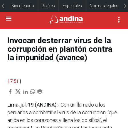
Bicentenario
Perfiles
Especiales
Normas legales
Invocan desterrar virus de la
corrupción en plantón contra
la impunidad (avance)
17:51
|
Lima, jul. 19 (ANDINA).-
Con un llamado a los
peruanos a combatir el virus de la corrupción, “que
anida en los corazones y llena los bolsillos”, el
monseñor Luis Bambarén dio por finalizada esta