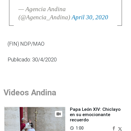
— Agencia Andina
(@Agencia_Andina)
April 30, 2020
(FIN) NDP/MAO
Publicado: 30/4/2020
Videos Andina
Papa León XIV: Chiclayo
en su emocionante
recuerdo
1:00
access_time