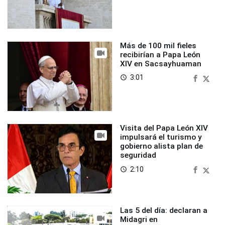
Más de 100 mil fieles
recibirían a Papa León
XIV en Sacsayhuaman
3:01
access_time
Visita del Papa León XIV
impulsará el turismo y
gobierno alista plan de
seguridad
2:10
access_time
Las 5 del día: declaran a
Midagri en