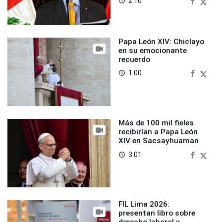
2:10
access_time
Papa León XIV: Chiclayo
en su emocionante
recuerdo
1:00
access_time
Más de 100 mil fieles
recibirían a Papa León
XIV en Sacsayhuaman
3:01
access_time
FIL Lima 2026:
presentan libro sobre