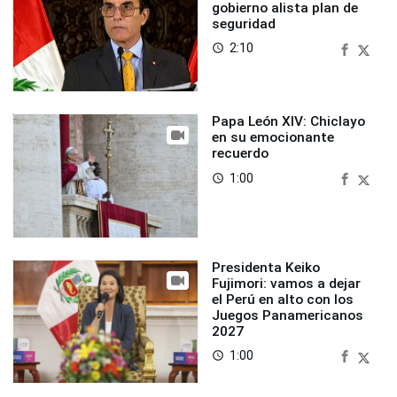
gobierno alista plan de
seguridad
2:10
access_time
Papa León XIV: Chiclayo
en su emocionante
recuerdo
1:00
access_time
Presidenta Keiko
Fujimori: vamos a dejar
el Perú en alto con los
Juegos Panamericanos
2027
1:00
access_time