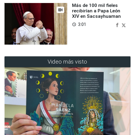
Más de 100 mil fieles
recibirían a Papa León
XIV en Sacsayhuaman
3:01
access_time
Video más visto