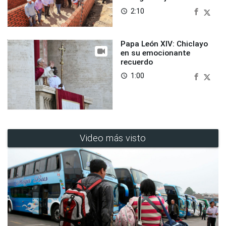
2:10
access_time
Papa León XIV: Chiclayo
en su emocionante
recuerdo
1:00
access_time
Video más visto