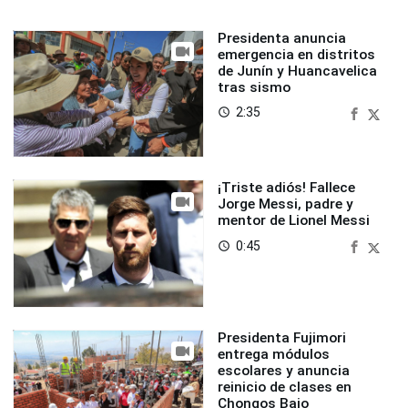
Presidenta anuncia
emergencia en distritos
de Junín y Huancavelica
tras sismo
2:35
access_time
¡Triste adiós! Fallece
Jorge Messi, padre y
mentor de Lionel Messi
0:45
access_time
Presidenta Fujimori
entrega módulos
escolares y anuncia
reinicio de clases en
Chongos Bajo