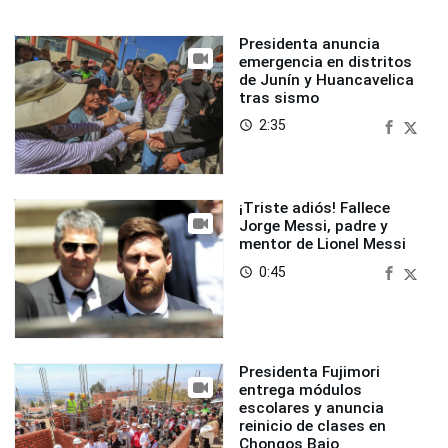
Presidenta anuncia
emergencia en distritos
de Junín y Huancavelica
tras sismo
2:35
access_time
¡Triste adiós! Fallece
Jorge Messi, padre y
mentor de Lionel Messi
0:45
access_time
Presidenta Fujimori
entrega módulos
escolares y anuncia
reinicio de clases en
Chongos Bajo