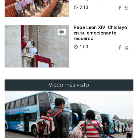
2:10
access_time
Papa León XIV: Chiclayo
en su emocionante
recuerdo
1:00
access_time
Video más visto