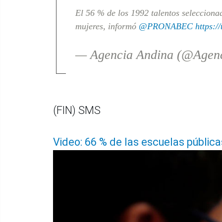
El 56 % de los 1992 talentos seleccion
mujeres, informó
@PRONABEC
https:
— Agencia Andina (@Agen
(FIN) SMS
Video: 66 % de las escuelas públicas