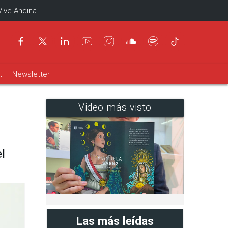
Vive Andina
t
Newsletter
Video más visto
l
Las más leídas