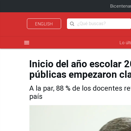
Bicentenar
ENGLISH
menu
Lo úl
Inicio del año escolar 
públicas empezaron cl
A la par, 88 % de los docentes 
país