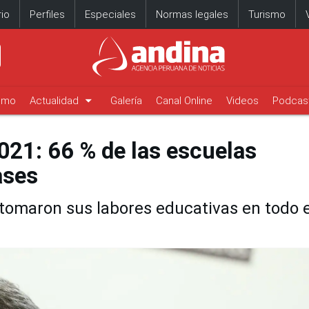
io
Perfiles
Especiales
Normas legales
Turismo
arrow_drop_down
timo
Actualidad
Galería
Canal Online
Videos
Podcas
2021: 66 % de las escuelas
ases
retomaron sus labores educativas en todo e