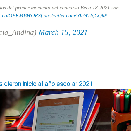
ados del primer momento del concurso Beca 18-2021 son
//t.co/OPKMBWORSf
pic.twitter.com/nTcWHqCQkP
cia_Andina)
March 15, 2021
 dieron inicio al año escolar 2021