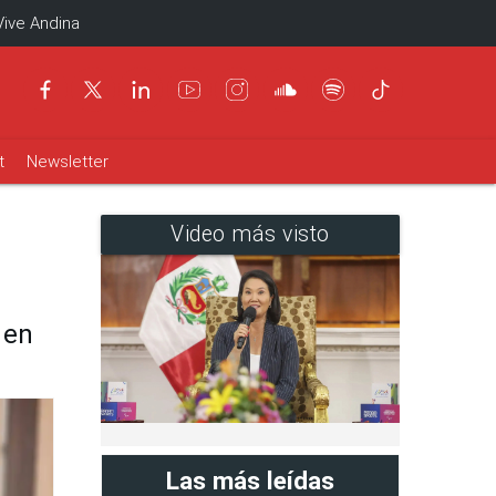
Vive Andina
t
Newsletter
Video más visto
 en
Las más leídas