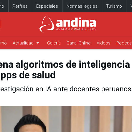
io
Perfiles
Especiales
Normas legales
Turismo
arrow_drop_down
timo
Actualidad
Galería
Canal Online
Videos
Podcas
ena algoritmos de inteligencia
apps de salud
vestigación en IA ante docentes peruanos