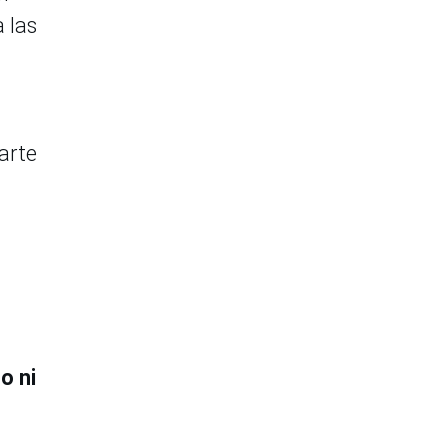
a las
arte
a
o ni