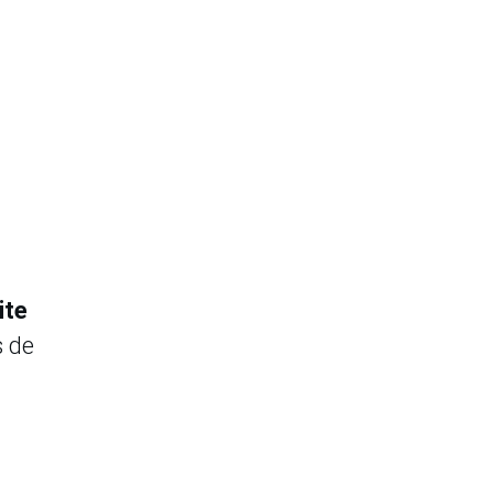
ite
s de