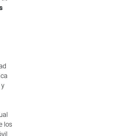
s
dad
aca
 y
ual
e los
vil