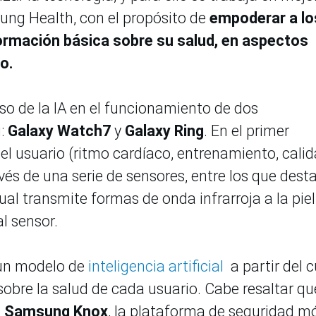
ng Health, con el propósito de
empoderar a lo
ormación básica sobre su salud, en aspectos
io.
so de la IA en el funcionamiento de dos
g:
Galaxy Watch7
y
Galaxy Ring
. En el primer
 el usuario (ritmo cardíaco, entrenamiento, cali
avés de una serie de sensores, entre los que dest
cual transmite formas de onda infrarroja a la piel
al sensor.
 un modelo de
inteligencia artificial
a partir del c
obre la salud de cada usuario. Cabe resaltar qu
n
Samsung Knox
, la plataforma de seguridad mó