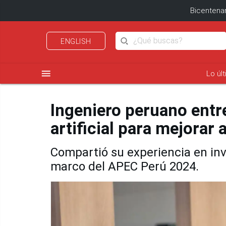
Bicentenar
ENGLISH
menu
Lo úl
Ingeniero peruano entr
artificial para mejorar 
Compartió su experiencia en in
marco del APEC Perú 2024.