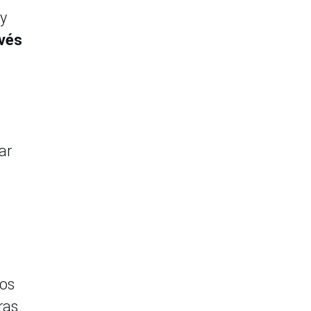
 y
avés
ar
.
ros
ras