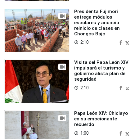
Presidenta Fujimori
entrega módulos
escolares y anuncia
reinicio de clases en
Chongos Bajo
2:10
access_time
Visita del Papa León XIV
impulsará el turismo y
gobierno alista plan de
seguridad
2:10
access_time
Papa León XIV: Chiclayo
en su emocionante
recuerdo
1:00
access_time