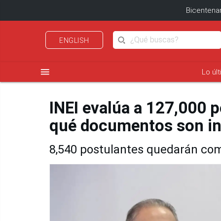
Bicentenar
ENGLISH
menu
Lo úl
INEI evalúa a 127,000 
qué documentos son in
8,540 postulantes quedarán com