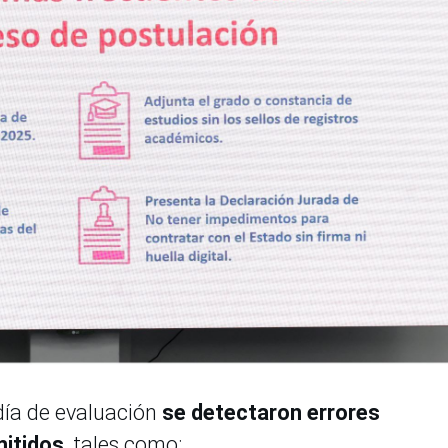
 día de evaluación
se detectaron errores
mitidos
, tales como: