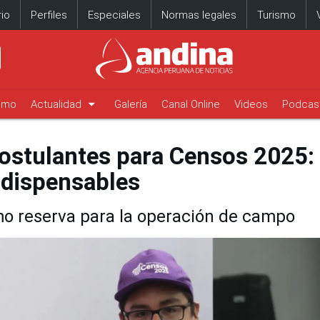
io
Perfiles
Especiales
Normas legales
Turismo
arrow_drop_down
timo
Actualidad
Galería
Canal Online
Videos
Podcas
postulantes para Censos 2025:
dispensables
o reserva para la operación de campo