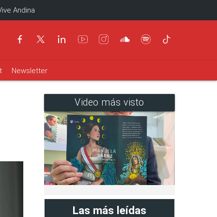
Vive Andina
t
Newsletter
Video más visto
Las más leídas