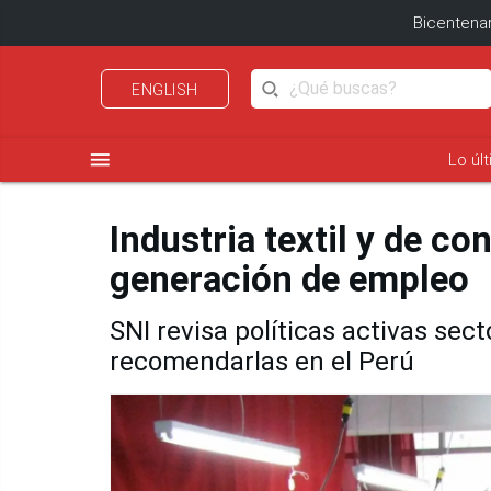
Bicentenar
ENGLISH
menu
Lo úl
Industria textil y de c
generación de empleo
SNI revisa políticas activas sec
recomendarlas en el Perú