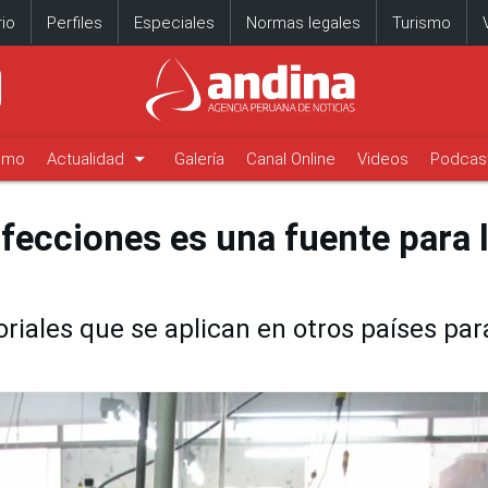
io
Perfiles
Especiales
Normas legales
Turismo
arrow_drop_down
timo
Actualidad
Galería
Canal Online
Videos
Podcas
onfecciones es una fuente para 
toriales que se aplican en otros países par