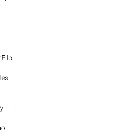
“Ello
les
 y
a
mo