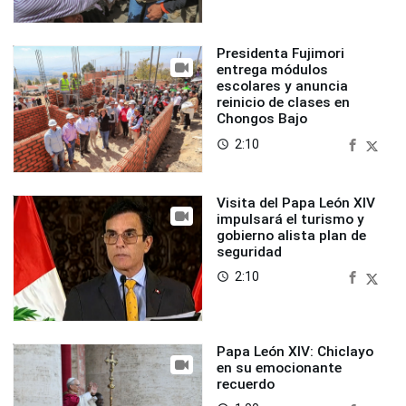
Presidenta Fujimori
entrega módulos
escolares y anuncia
reinicio de clases en
Chongos Bajo
2:10
access_time
Visita del Papa León XIV
impulsará el turismo y
gobierno alista plan de
seguridad
2:10
access_time
Papa León XIV: Chiclayo
en su emocionante
recuerdo