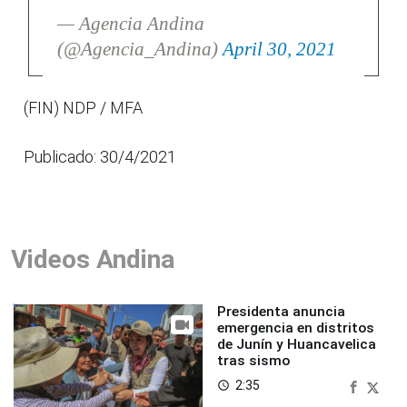
— Agencia Andina
(@Agencia_Andina)
April 30, 2021
(FIN) NDP / MFA
Publicado: 30/4/2021
Videos Andina
Presidenta anuncia
emergencia en distritos
de Junín y Huancavelica
tras sismo
2:35
access_time