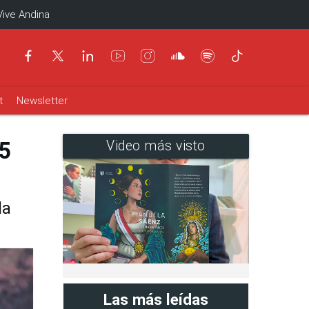
Vive Andina
t
Newsletter
5
Video más visto
la
Las más leídas