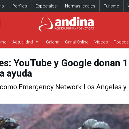
io
Perfiles
Especiales
Normas legales
Turismo
arrow_drop_down
timo
Actualidad
Galería
Canal Online
Videos
Podcas
les: YouTube y Google donan 1
ra ayuda
s como Emergency Network Los Angeles y 