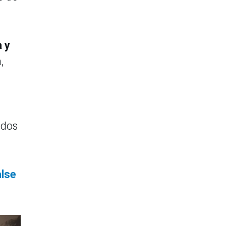
 y
,
ados
alse