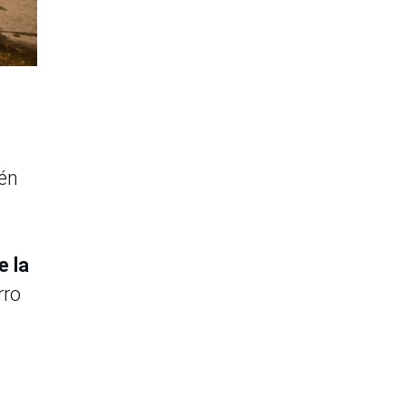
ién
e la
rro