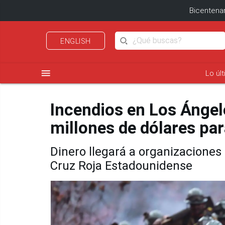
Bicentenar
ENGLISH
menu
Lo úl
Incendios en Los Ánge
millones de dólares pa
Dinero llegará a organizacione
Cruz Roja Estadounidense