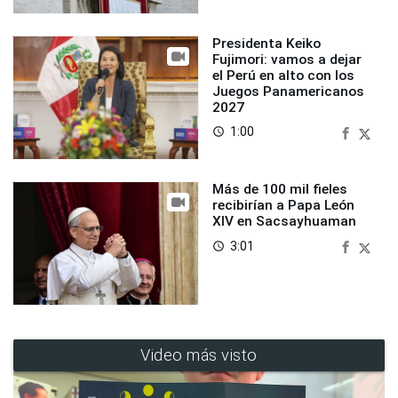
Presidenta Keiko
Fujimori: vamos a dejar
el Perú en alto con los
Juegos Panamericanos
2027
1:00
access_time
Más de 100 mil fieles
recibirían a Papa León
XIV en Sacsayhuaman
3:01
access_time
Video más visto