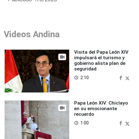
Videos Andina
Visita del Papa León XIV
impulsará el turismo y
gobierno alista plan de
seguridad
2:10
access_time
Papa León XIV: Chiclayo
en su emocionante
recuerdo
1:00
access_time