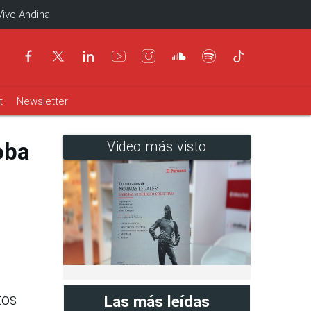
Vive Andina
t
Newsletter
oba
Video más visto
tos
Las más leídas