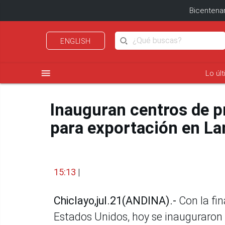
Bicentenar
ENGLISH
menu
Lo úl
Inauguran centros de p
para exportación en L
15:13
|
Chiclayo,jul.21(ANDINA).-
Con la fi
Estados Unidos, hoy se inauguraron