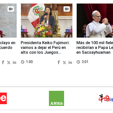
clayo en
Presidenta Keiko Fujimori:
Más de 100 mil fiel
cuerdo
vamos a dejar el Perú en
recibirían a Papa L
alto con los Juegos
en Sacsayhuaman
Panamericanos 2027
1:00
3:01
access_time
access_time