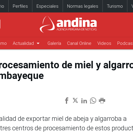
io
Perfiles
Especiales
Normas legales
Turismo
arrow_drop_down
timo
Actualidad
Galería
Canal Online
Videos
Podcas
rocesamiento de miel y algarr
ambayeque
nalidad de exportar miel de abeja y algarroba a
 tres centros de procesamiento de estos produc