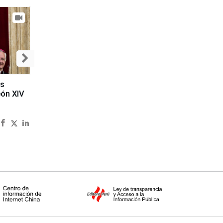
es
eón XIV