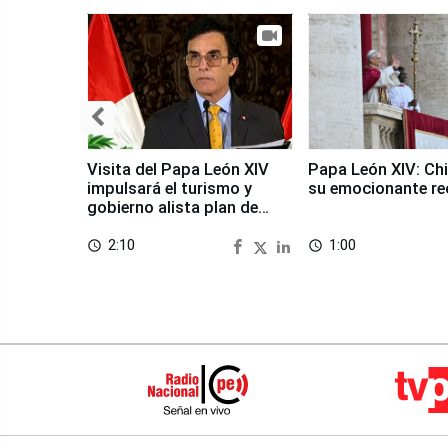
Visita del Papa León XIV
Papa León XIV: Chi
impulsará el turismo y
su emocionante re
gobierno alista plan de
seguridad
2:10
1:00
access_time
access_time