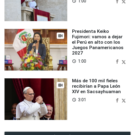
1:00
access_time
Presidenta Keiko
Fujimori: vamos a dejar
el Perú en alto con los
Juegos Panamericanos
2027
1:00
access_time
Más de 100 mil fieles
recibirían a Papa León
XIV en Sacsayhuaman
3:01
access_time