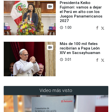
Presidenta Keiko
Fujimori: vamos a dejar
el Perú en alto con los
Juegos Panamericanos
2027
1:00
access_time
Más de 100 mil fieles
recibirían a Papa León
XIV en Sacsayhuaman
3:01
access_time
Video más visto