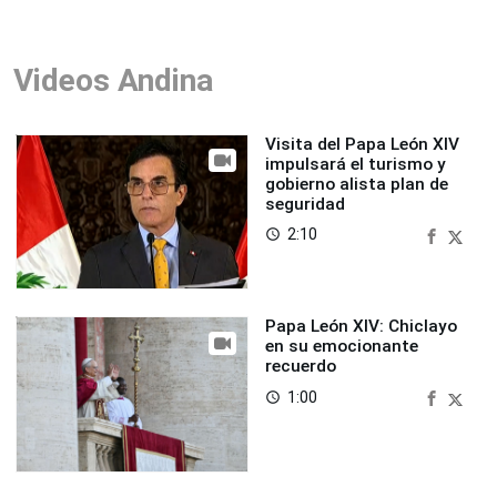
Videos Andina
Visita del Papa León XIV
impulsará el turismo y
gobierno alista plan de
seguridad
2:10
access_time
Papa León XIV: Chiclayo
en su emocionante
recuerdo
1:00
access_time