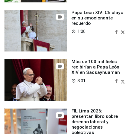
Papa León XIV: Chiclayo
en su emocionante
recuerdo
1:00
access_time
Más de 100 mil fieles
recibirían a Papa León
XIV en Sacsayhuaman
3:01
access_time
FIL Lima 2026:
presentan libro sobre
derecho laboral y
negociaciones
colectivas