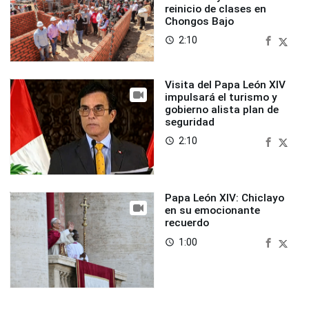
reinicio de clases en
Chongos Bajo
2:10
access_time
Visita del Papa León XIV
impulsará el turismo y
gobierno alista plan de
seguridad
2:10
access_time
Papa León XIV: Chiclayo
en su emocionante
recuerdo
1:00
access_time