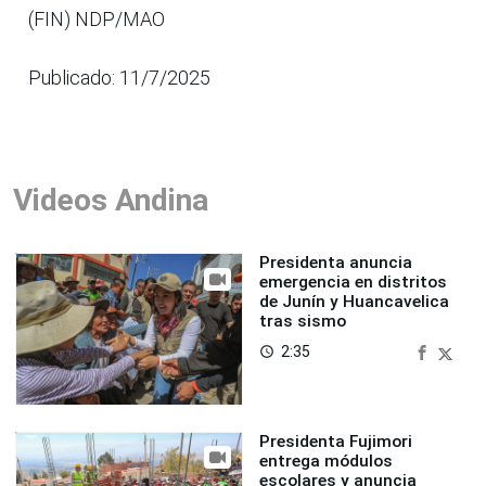
(FIN) NDP/MAO
Publicado: 11/7/2025
Videos Andina
Presidenta anuncia
emergencia en distritos
de Junín y Huancavelica
tras sismo
2:35
access_time
Presidenta Fujimori
entrega módulos
escolares y anuncia