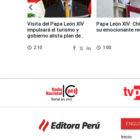
Visita del Papa León XIV
Papa León XIV: Chi
impulsará el turismo y
su emocionante re
gobierno alista plan de
seguridad
2:10
1:00
access_time
access_time
ENGLI
Inicio