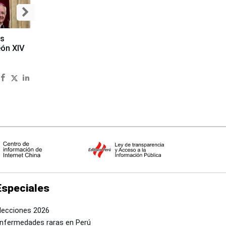
es
eón XIV
Especiales
lecciones 2026
nfermedades raras en Perú