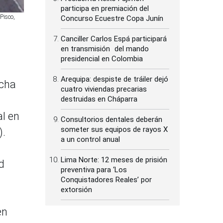
participa en premiación del
Pisco,
Concurso Ecuestre Copa Junín
Canciller Carlos Espá participará
en transmisión del mando
presidencial en Colombia
Arequipa: despiste de tráiler dejó
ncha
cuatro viviendas precarias
destruidas en Cháparra
al en
Consultorios dentales deberán
someter sus equipos de rayos X
).
a un control anual
Lima Norte: 12 meses de prisión
d
preventiva para ‘Los
Conquistadores Reales’ por
extorsión
en