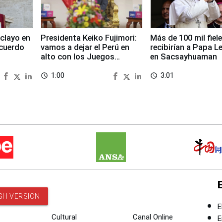
clayo en
Presidenta Keiko Fujimori:
Más de 100 mil fiel
cuerdo
vamos a dejar el Perú en
recibirían a Papa L
alto con los Juegos
en Sacsayhuaman
Panamericanos 2027
1:00
3:01
access_time
access_time
SH VERSION
E
Cultural
Canal Online
E