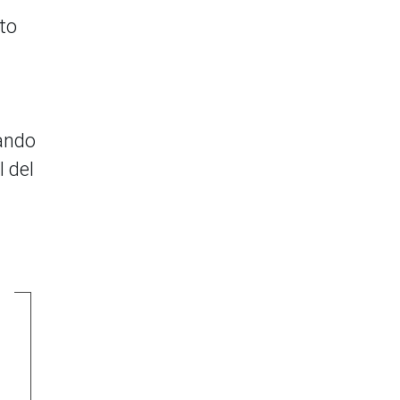
ato
mando
 del