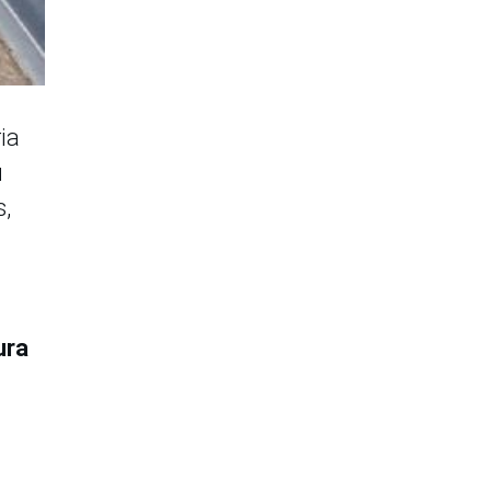
ia
u
s,
ura