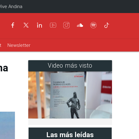
Vive Andina
t
Newsletter
na
Video más visto
Las más leídas