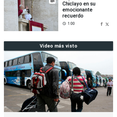
Chiclayo en su
emocionante
recuerdo
1:00
access_time
Video más visto