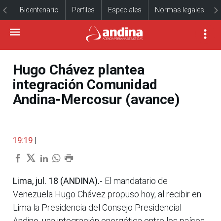
Bicentenario
Perfiles
Especiales
Normas legales
Hugo Chávez plantea
integración Comunidad
Andina-Mercosur (avance)
19:19
|
Lima, jul. 18 (ANDINA).-
El mandatario de
Venezuela Hugo Chávez propuso hoy, al recibir en
Lima la Presidencia del Consejo Presidencial
Andino, una integración energética entre los países