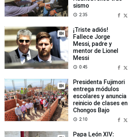
sismo
2:35
access_time
¡Triste adiós!
Fallece Jorge
Messi, padre y
mentor de Lionel
Messi
0:45
access_time
Presidenta Fujimori
entrega módulos
escolares y anuncia
reinicio de clases en
Chongos Bajo
2:10
access_time
Papa León XIV: