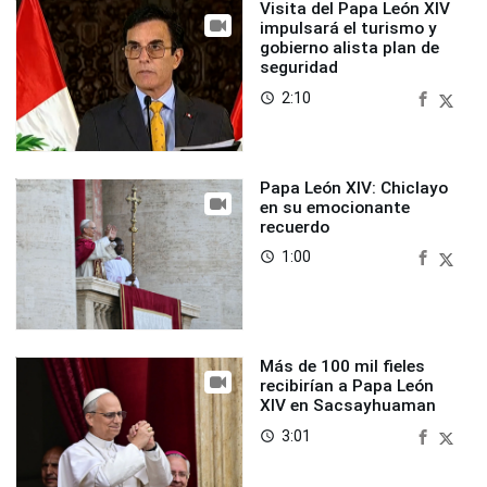
Visita del Papa León XIV
impulsará el turismo y
gobierno alista plan de
seguridad
2:10
access_time
Papa León XIV: Chiclayo
en su emocionante
recuerdo
1:00
access_time
Más de 100 mil fieles
recibirían a Papa León
XIV en Sacsayhuaman
3:01
access_time