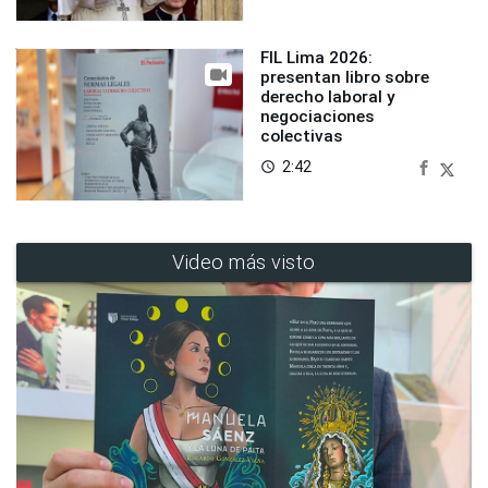
FIL Lima 2026:
presentan libro sobre
derecho laboral y
negociaciones
colectivas
2:42
access_time
Video más visto