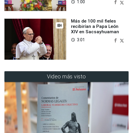
1:00
access_time
Más de 100 mil fieles
recibirían a Papa León
XIV en Sacsayhuaman
3:01
access_time
Video más visto