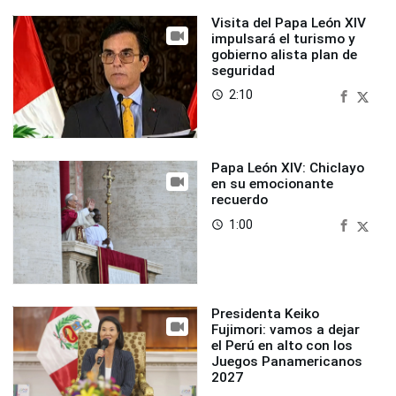
Visita del Papa León XIV
impulsará el turismo y
gobierno alista plan de
seguridad
2:10
access_time
Papa León XIV: Chiclayo
en su emocionante
recuerdo
1:00
access_time
Presidenta Keiko
Fujimori: vamos a dejar
el Perú en alto con los
Juegos Panamericanos
2027