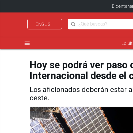
Bicentenar
ENGLISH
menu
Lo úl
Hoy se podrá ver paso d
Internacional desde el 
Los aficionados deberán estar a
oeste.