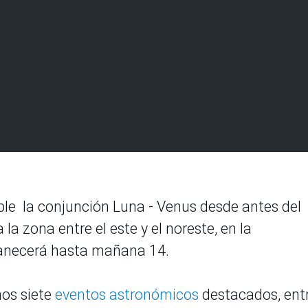
ble la conjunción Luna - Venus desde antes del
la zona entre el este y el noreste, en la
manecerá hasta mañana 14.
os siete
eventos astronómicos
destacados, ent