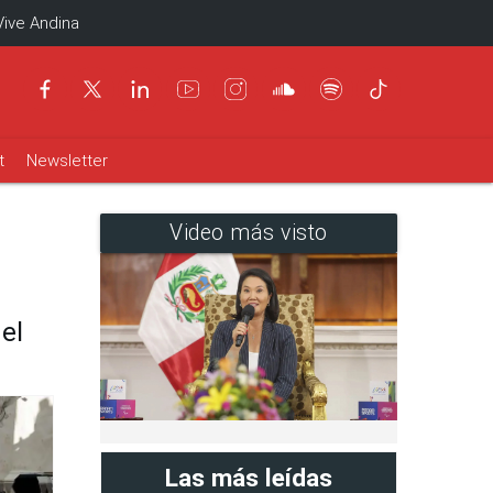
Vive Andina
t
Newsletter
Video más visto
el
Las más leídas