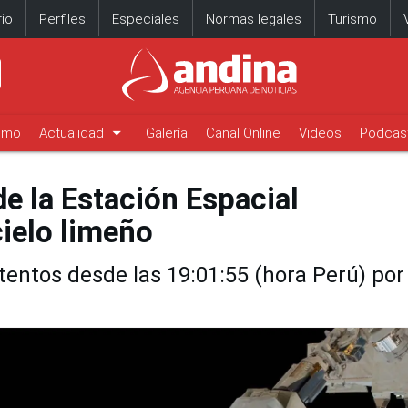
io
Perfiles
Especiales
Normas legales
Turismo
arrow_drop_down
timo
Actualidad
Galería
Canal Online
Videos
Podcas
e la Estación Espacial
cielo limeño
tentos desde las 19:01:55 (hora Perú) por 