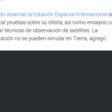
do observar la Estación Espacial Internacional
d
izar pruebas sobre su órbita, así como ensayos c
r técnicas de observación de satélites. La
iación no se pueden simular en Tierra, agregó.