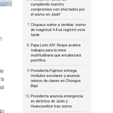
cumpliendo nuestro
compromiso con afectados por
el sismo en Junín"
Chupaca vuelve a temblar: sismo
de magnitud 4.4 se registró esta
tarde
n
Papa León XIV: Reque acelera
trabajos para la misa
multitudinaria que encabezará
pontífice
de
Presidenta Fujimori entrega
módulos escolares y anuncia
ra
reinicio de clases en Chongos
Bajo
na
Presidenta anuncia emergencia
en distritos de Junín y
Huancavelica tras sismo
No