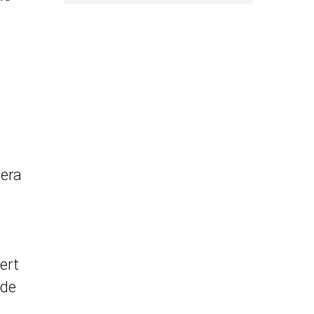
uera
ert
 de