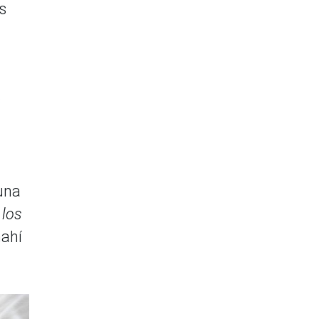
s
s
una
 los
nahí