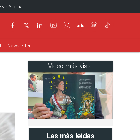
Vive Andina
t
Newsletter
Video más visto
Las más leídas