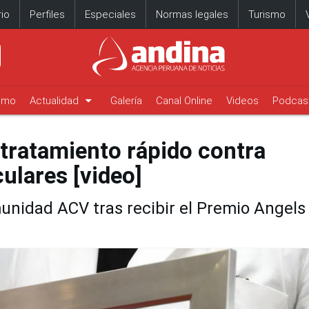
io
Perfiles
Especiales
Normas legales
Turismo
arrow_drop_down
timo
Actualidad
Galería
Canal Online
Videos
Podcas
 tratamiento rápido contra
ulares [video]
unidad ACV tras recibir el Premio Angels