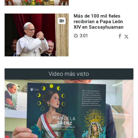
Más de 100 mil fieles
recibirían a Papa León
XIV en Sacsayhuaman
3:01
access_time
Video más visto