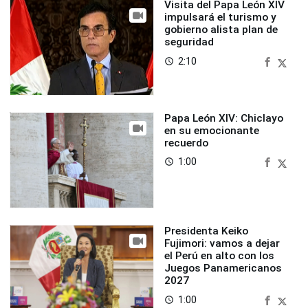
Visita del Papa León XIV
impulsará el turismo y
gobierno alista plan de
seguridad
2:10
access_time
Papa León XIV: Chiclayo
en su emocionante
recuerdo
1:00
access_time
Presidenta Keiko
Fujimori: vamos a dejar
el Perú en alto con los
Juegos Panamericanos
2027
1:00
access_time