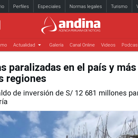
io
Perfiles
Especiales
Normas legales
Turismo
arrow_drop_down
timo
Actualidad
Galería
Canal Online
Videos
Podcas
 paralizadas en el país y más
s regiones
saldo de inversión de S/ 12 681 millones pa
ría