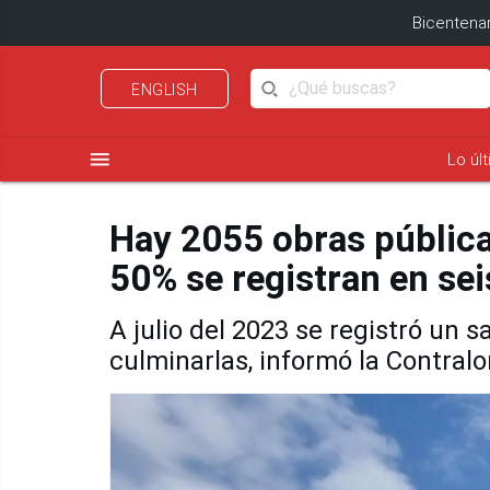
Bicentenar
ENGLISH
menu
Lo úl
Hay 2055 obras públicas
50% se registran en sei
A julio del 2023 se registró un 
culminarlas, informó la Contralo