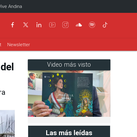
Vive Andina
t
Newsletter
 del
Video más visto
ra
Las más leídas