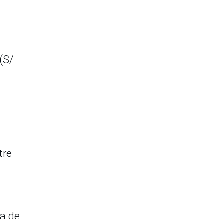
a
(S/
tre
ra de