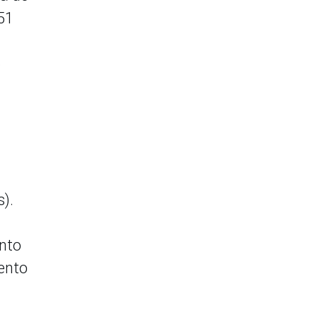
 51
5
s).
nto
iento