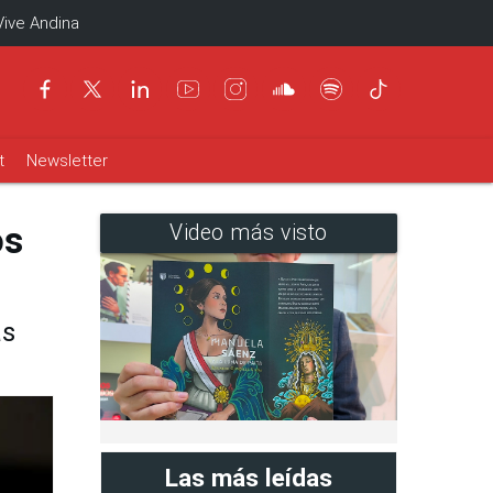
Vive Andina
t
Newsletter
os
Video más visto
as
Las más leídas