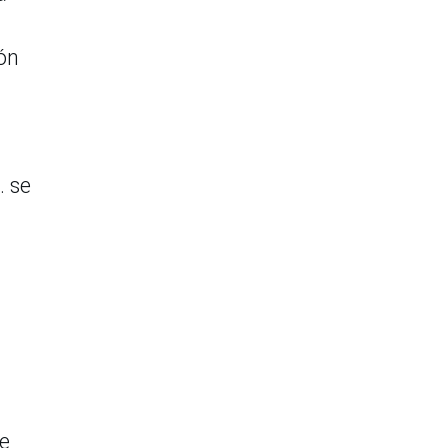
ón
. se
de